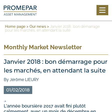
Toggl
Home page
>
Our news
>
Janvier 2018 : bon démarrage
pour les marchés, en attendant la suite
Monthly Market Newsletter
Janvier 2018 : bon démarrage pour
les marchés, en attendant la suite
By Jérôme LIEURY
01/02/2018
L'année boursière 2017 avait fini plutôt
calmement, avec un mois de décembre en