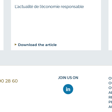
L'actualité de l'économie responsable
Download the article
JOIN US ON
O
90 28 60
O
ntacter nous par téléphone au 01 40 90 28 60
O
A
R
P
A