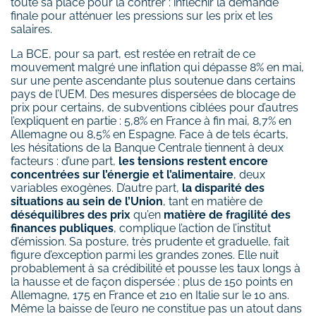
toute sa place pour la contrer : infléchir la demande
finale pour atténuer les pressions sur les prix et les
salaires.
La BCE, pour sa part, est restée en retrait de ce
mouvement malgré une inflation qui dépasse 8% en mai,
sur une pente ascendante plus soutenue dans certains
pays de l’UEM. Des mesures dispersées de blocage de
prix pour certains, de subventions ciblées pour d’autres
l’expliquent en partie : 5,8% en France à fin mai, 8,7% en
Allemagne ou 8,5% en Espagne. Face à de tels écarts,
les hésitations de la Banque Centrale tiennent à deux
facteurs : d’une part,
les tensions restent encore
concentrées sur l’énergie et l’alimentaire
, deux
variables exogènes. D’autre part,
la disparité des
situations au sein de l’Union
, tant en matière de
déséquilibres des prix
qu’en
matière de fragilité des
finances publiques
, complique l’action de l’institut
d’émission. Sa posture, très prudente et graduelle, fait
figure d’exception parmi les grandes zones. Elle nuit
probablement à sa crédibilité et pousse les taux longs à
la hausse et de façon dispersée : plus de 150 points en
Allemagne, 175 en France et 210 en Italie sur le 10 ans.
Même la baisse de l’euro ne constitue pas un atout dans