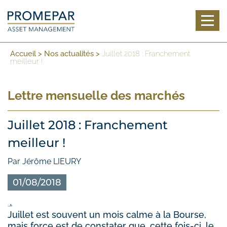
Toggl
Accueil
>
Nos actualités
>
Juillet 2018 : Franchement
meilleur !
Lettre mensuelle des marchés
Juillet 2018 : Franchement
meilleur !
Par Jérôme LIEURY
01/08/2018
Juillet est souvent un mois calme à la Bourse,
mais force est de constater que, cette fois-ci, le