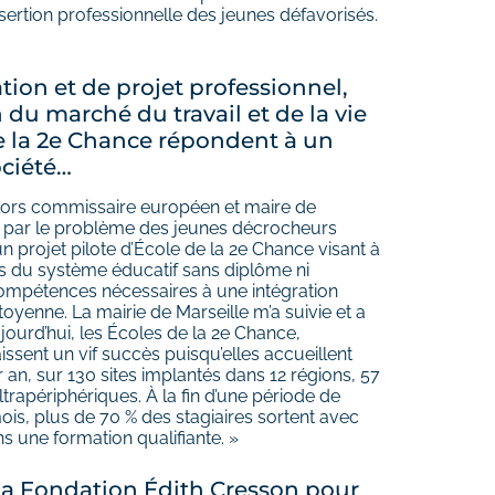
nsertion professionnelle des jeunes défavorisés.
tion et de projet professionnel,
du marché du travail et de la vie
 de la 2e Chance répondent à un
ociété…
alors commissaire européen et maire de
pée par le problème des jeunes décrocheurs
 un projet pilote d’École de la 2e Chance visant à
is du système éducatif sans diplôme ni
 compétences nécessaires à une intégration
itoyenne. La mairie de Marseille m’a suivie et a
jourd’hui, les Écoles de la 2e Chance,
issent un vif succès puisqu’elles accueillent
 an, sur 130 sites implantés dans 12 régions, 57
trapériphériques. À la fin d’une période de
is, plus de 70 % des stagiaires sortent avec
 une formation qualifiante. »
 la Fondation Édith Cresson pour