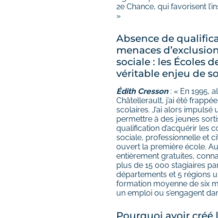
2e Chance, qui favorisent l’i
»
Absence de qualifica
menaces d’exclusion 
sociale : les Écoles
véritable enjeu de s
Édith Cresson
: « En 1995, 
Châtellerault, j’ai été frap
scolaires. J’ai alors impulsé
permettre à des jeunes sort
qualification d’acquérir les
sociale, professionnelle et c
ouvert la première école. Au
entièrement gratuites, conna
plus de 15 000 stagiaires par
départements et 5 régions ul
formation moyenne de six mo
un emploi ou s’engagent dans
Pourquoi avoir créé