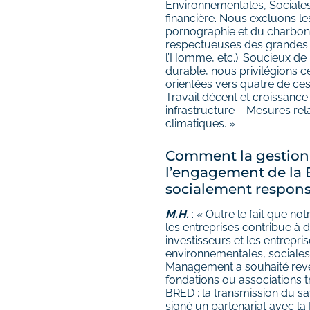
Environnementales, Sociales 
financière. Nous excluons les
pornographie et du charbon 
respectueuses des grandes n
l’Homme, etc.). Soucieux de
durable, nous privilégions ce
orientées vers quatre de ces
Travail décent et croissance
infrastructure – Mesures rel
climatiques. »
Comment la gestion d
l’engagement de la 
socialement respons
M.H.
: « Outre le fait que no
les entreprises contribue à 
investisseurs et les entrepri
environnementales, sociale
Management a souhaité rever
fondations ou associations t
BRED : la transmission du sa
signé un partenariat avec la