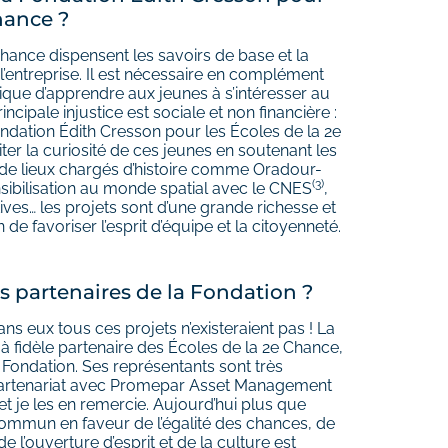
hance ?
Chance dispensent les savoirs de base et la
entreprise. Il est nécessaire en complément
que d’apprendre aux jeunes à s’intéresser au
ncipale injustice est sociale et non financière :
Fondation Édith Cresson pour les Écoles de la 2e
ter la curiosité de ces jeunes en soutenant les
es de lieux chargés d’histoire comme Oradour-
(3)
sibilisation au monde spatial avec le CNES
,
tives… les projets sont d’une grande richesse et
e favoriser l’esprit d’équipe et la citoyenneté.
es partenaires de la Fondation ?
sans eux tous ces projets n’existeraient pas ! La
 fidèle partenaire des Écoles de la 2e Chance,
Fondation. Ses représentants sont très
 partenariat avec Promepar Asset Management
t je les en remercie. Aujourd’hui plus que
ommun en faveur de l’égalité des chances, de
e l’ouverture d’esprit et de la culture est