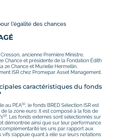
pour l'égalité des chances
AGÉ
h Cresson, ancienne Première Ministre,
2e Chance et présidente de la Fondation Édith
a 2e Chance et Murielle Hermellin,
ment ISR chez Promepar Asset Management.
ncipales caractéristiques du fonds
?
(1)
ble au PEA
, le fonds BRED Sélection ISR est
 de la zone euro. Il est composé à la fois de
(2)
fs
. Les fonds externes sont sélectionnés sur
et démontrée ainsi que sur leur performance
e complémentarité les uns par rapport aux
s vifs s’appuie quant à elle sur leurs notations