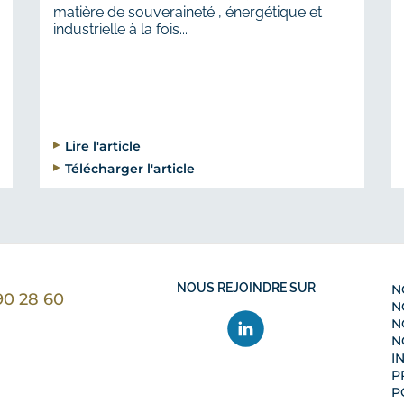
matière de souveraineté , énergétique et
industrielle à la fois...
Lire l'article
Télécharger l'article
NOUS REJOINDRE SUR
N
90 28 60
N
ntacter nous par téléphone au 01 40 90 28 60
N
N
I
P
P