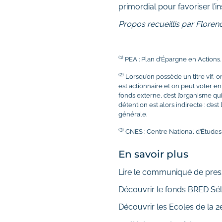
primordial pour favoriser l’i
Propos recueillis par Floren
(1)
PEA : Plan d’Épargne en Actions.
(2)
Lorsqu’on possède un titre vif, o
est actionnaire et on peut voter 
fonds externe, c’est l’organisme qui
détention est alors indirecte : c’es
générale.
(3)
CNES : Centre National d’Études 
En savoir plus
Lire le communiqué de pres
Découvrir le fonds BRED Sél
Découvrir les Ecoles de la 