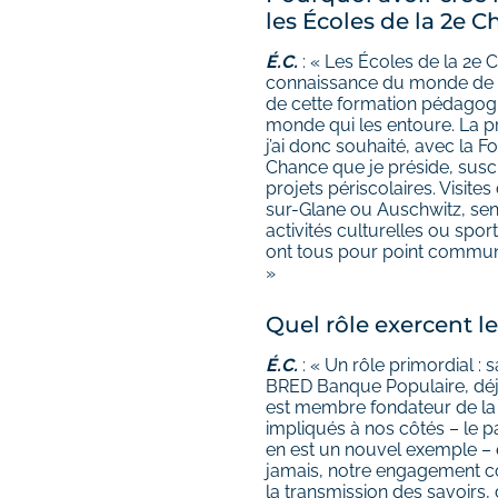
les Écoles de la 2e C
É.C.
: « Les Écoles de la 2e 
connaissance du monde de l’
de cette formation pédagogi
monde qui les entoure. La pri
j’ai donc souhaité, avec la 
Chance que je préside, susci
projets périscolaires. Visit
sur-Glane ou Auschwitz, sen
activités culturelles ou spor
ont tous pour point commun d
»
Quel rôle exercent l
É.C.
: « Un rôle primordial : 
BRED Banque Populaire, déjà
est membre fondateur de la 
impliqués à nos côtés – le
en est un nouvel exemple – e
jamais, notre engagement c
la transmission des savoirs, d