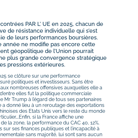
encontrées PAR L’ UE en 2025, chacun de
e de résistance individuelle qui s’est
chie de leurs performances boursières.
le année ne modifie pas encore cette
ent géopolitique de l’Union pourrait
une plus grande convergence stratégique
des pressions extérieures.
2025 se clôture sur une performance
uré politiques et investisseurs. Sans être
té aux nombreuses offensives auxquelles elle a
d’entre elles fut la politique commerciale
de Mr Trump à l’égard de tous ses partenaires
 a donné lieu à un reroutage des exportations
hinoises des Etats Unis vers le reste du monde
culier….Enfin, si la France affiche une
 de la zone, la performance du CAC 40, 12%,
s sur ses finances publiques et l’incapacité à
rnementale sans majorité, lui sont sans aucun