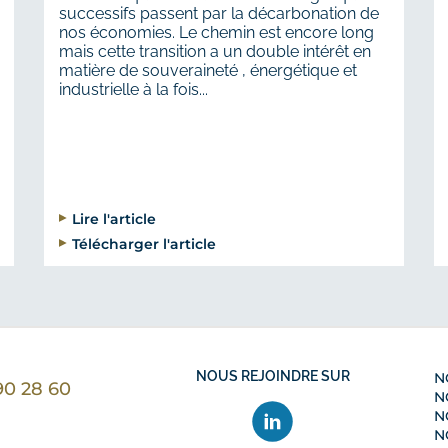
successifs passent par la décarbonation de
nos économies. Le chemin est encore long
mais cette transition a un double intérêt en
matière de souveraineté , énergétique et
industrielle à la fois...
Lire l'article
Télécharger l'article
NOUS REJOINDRE SUR
N
90 28 60
N
ntacter nous par téléphone au 01 40 90 28 60
N
N