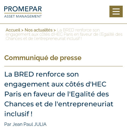
Toggl
Accueil
>
Nos actualités
>
La BRED renforce son
engagement aux côtés d'HEC Paris en faveur de l'Egalité des
Chances et de l'entrepreneuriat inclusif !
Communiqué de presse
La BRED renforce son
engagement aux côtés d'HEC
Paris en faveur de l'Egalité des
Chances et de l'entrepreneuriat
inclusif !
Par Jean Paul JULIA