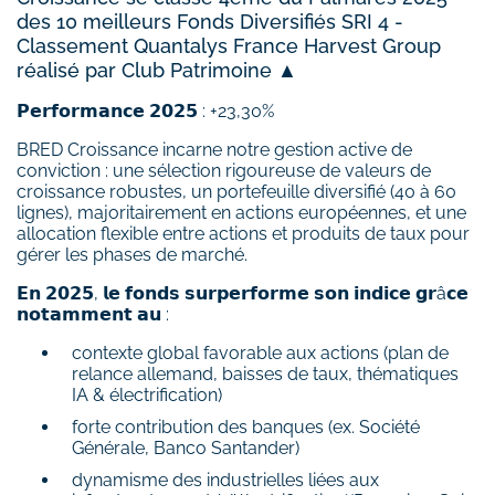
des 10 meilleurs Fonds Diversifiés SRI 4 -
Classement Quantalys France Harvest Group
réalisé par Club Patrimoine ▲
𝗣𝗲𝗿𝗳𝗼𝗿𝗺𝗮𝗻𝗰𝗲 𝟮𝟬𝟮𝟱 : +23,30%
BRED Croissance incarne notre gestion active de
conviction : une sélection rigoureuse de valeurs de
croissance robustes, un portefeuille diversifié (40 à 60
lignes), majoritairement en actions européennes, et une
allocation flexible entre actions et produits de taux pour
gérer les phases de marché.
𝗘𝗻 𝟮𝟬𝟮𝟱, 𝗹𝗲 𝗳𝗼𝗻𝗱𝘀 𝘀𝘂𝗿𝗽𝗲𝗿𝗳𝗼𝗿𝗺𝗲 𝘀𝗼𝗻 𝗶𝗻𝗱𝗶𝗰𝗲 𝗴𝗿â𝗰𝗲
𝗻𝗼𝘁𝗮𝗺𝗺𝗲𝗻𝘁 𝗮𝘂 :
contexte global favorable aux actions (plan de
relance allemand, baisses de taux, thématiques
IA & électrification)
forte contribution des banques (ex. Société
Générale, Banco Santander)
dynamisme des industrielles liées aux