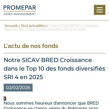
Toggl
Accueil
>
Nos actualités
>
Notre SICAV BRED Croissance
dans le Top 10 des fonds diversifiés SRI 4 en 2025
L'actu de nos fonds
Notre SICAV BRED Croissance
dans le Top 10 des fonds diversifiés
SRI 4 en 2025
02/02/2026
Nous sommes heureux d’annoncer que BRED
Croissance se classe 4ème du Palmarès 2025